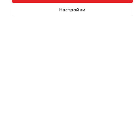
Настройки
Корпус из
полностью
переработанного
нейлона
Преимуществ у нейлона много, но главная его
особенность в том, что он прочный и устойчивый.
Благодаря нейлону мы можем производить очень