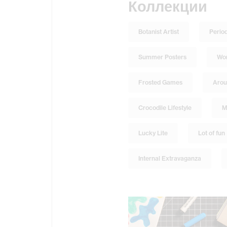
Коллекции
Botanist Artist
Perio
Summer Posters
Wor
Frosted Games
Arou
Crocodile Lifestyle
M
Lucky Lite
Lot of fun
Internal Extravaganza