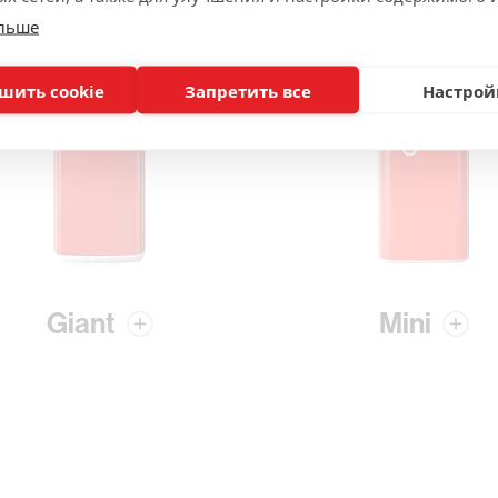
ольше
шить cookie
Запретить все
Настрой
Giant
Mini