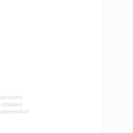
едставлять
s обладают
защищенным от