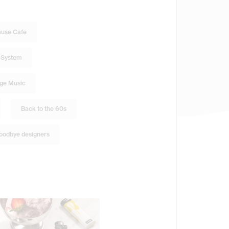
use Cafe
 System
age Music
Back to the 60s
oodbye designers