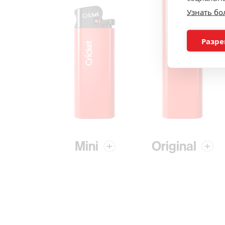
Узнать б
Разре
Mini
Original