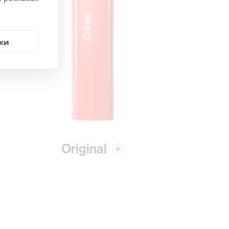
ки
Original