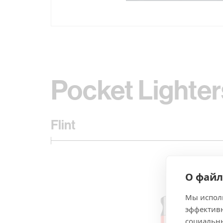
Pocket Lighter
Flint
О файл
Мы исполь
эффективн
социальны