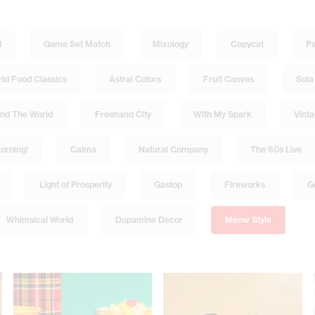
d
Game Set Match
Mixology
Copycat
Pa
ld Food Classics
Astral Colors
Fruit Canvas
Sola
nd The World
Freehand City
With My Spark
Vint
orning!
Calma
Natural Company
The 60s Live
Light of Prosperity
Gastop
Fireworks
G
Whimsical World
Dopamine Decor
Meow Style